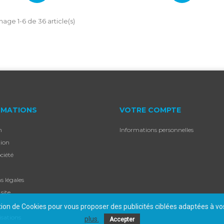
hage 1-6 de 36 article(s)
RMATIONS
VOTRE COMPTE
n
Informations personnelles
ion
ciété
s légales
site
t
ation de Cookies pour vous proposer des publicités ciblées adaptées à vos 
isations
plus.
Accepter