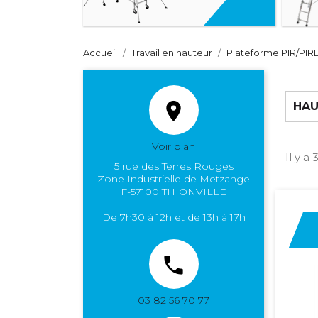
Accueil
Travail en hauteur
Plateforme PIR/PIR

HAU
Voir plan
Il y a
5 rue des Terres Rouges
Zone Industrielle de Metzange
F-57100 THIONVILLE
De 7h30 à 12h et de 13h à 17h

03 82 56 70 77