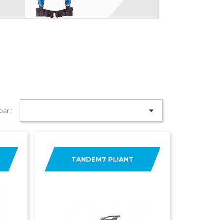

par :
TANDEM7 PLIANT