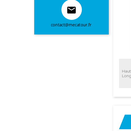

Haut
Long